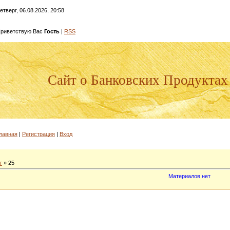
етверг, 06.08.2026, 20:58
риветствую Вас
Гость
|
RSS
Сайт о Банковских Продуктах
лавная
|
Регистрация
|
Вход
т
»
25
Материалов нет