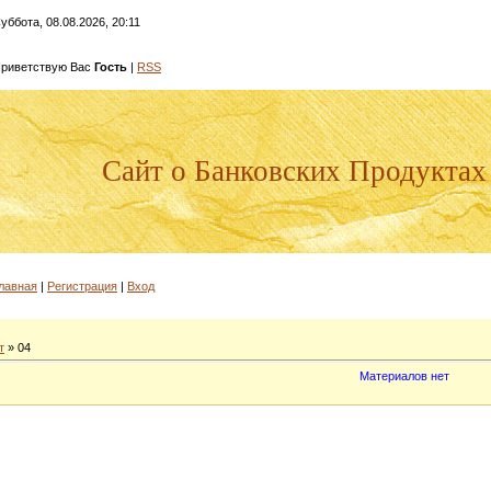
уббота, 08.08.2026, 20:11
риветствую Вас
Гость
|
RSS
Сайт о Банковских Продуктах
лавная
|
Регистрация
|
Вход
т
»
04
Материалов нет